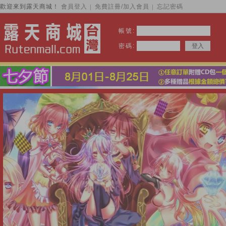
歡迎來到露天商城！
會員登入
免費註冊/加入會員
忘記密碼
│
│
帳號:
密碼: