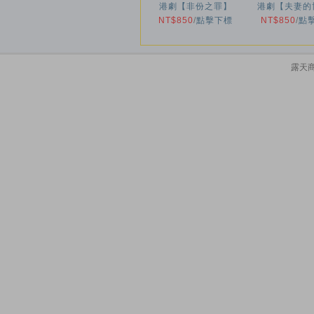
港劇【非份之罪】
港劇【夫妻的
NT$850
2026年
/
點擊下標
NT$850
2026年
/
點
露天商