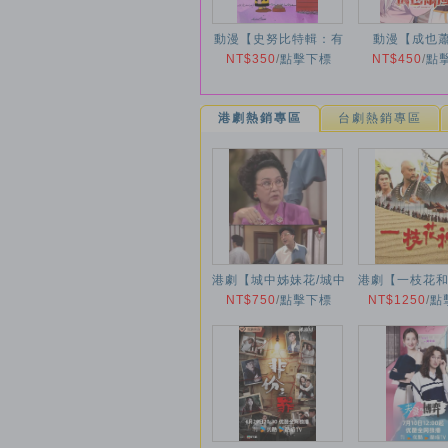
動漫【史努比特輯：有
動漫【成也
家真好/史諾比開心呈
NT$350
/
點擊下標
NT$450
2026年
/
點
獻：在家千日好】
2026年
港劇熱銷專區
台劇熱銷專區
港劇【城中姊妹花/城中
港劇【一枝花和
NT$750
姐妹花】1993年
/
點擊下標
NT$1250
外傳/花和尚
/
點
1997年