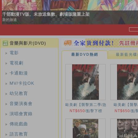
孤獨皇后
一部火熱收視率的大型電視劇
音樂與影片(DVD)
電影
最新DVD熱銷
最新藍光碟
電視劇
卡通動漫
MV/卡拉OK
幼兒教育
音樂演奏會
歐美劇【襲擊第二季/急
歐美劇【襲擊/
襲第二季/Налёт】
NT$650
/
點擊下標
NT$650
Налёт】20
/
點
演唱會實錄
2021年
傳統戲曲
語言教育