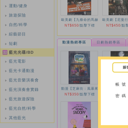
運動/健身
旅遊探險
歐美劇【九條命的馬赫
歐美劇【尼曼行
自然/科學
諾/Девять жизней
NT$650
/
點擊下標
NT$450
行動/Operat
/
點
Нестора Махно】
Neman】2
綜藝節目
2007年
動漫熱銷專區
日劇熱銷專區
短劇
藍光光碟/BD
藍光電影
賬
藍光卡通動漫
藍光音樂演奏會
帳 號
動漫【芝麻街：風暴來
動漫【李熊貓】
藍光演奏會實錄
NT$350
襲】2024年
/
點擊下標
NT$350
年
/
點
密 碼
藍光旅遊探險
藍光自然/科學
其他藍光