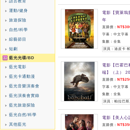
語言教育
運動/健身
電影【寶萊塢愛情
年
旅遊探險
直購價：
NT$30
自然/科學
字幕：中文字幕
綜藝節目
集數：全集
短劇
藍光光碟/BD
電影【巴霍巴
藍光電影
端】（上） 20
藍光卡通動漫
直購價：
NT$25
藍光音樂演奏會
字幕：中文字幕
集數：全集
藍光演奏會實錄
藍光旅遊探險
藍光自然/科學
電影【美人心計
其他藍光
直購價：
NT$35