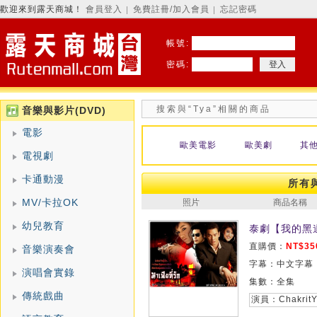
歡迎來到露天商城！
會員登入
免費註冊/加入會員
忘記密碼
│
│
帳號:
密碼:
搜索與“Tya”相關的商品
音樂與影片(DVD)
電影
歐美電影
歐美劇
其
電視劇
卡通動漫
所有與
MV/卡拉OK
照片
商品名稱
幼兒教育
泰劇【我的黑道老
直購價：
NT$35
音樂演奏會
字幕：中文字幕
演唱會實錄
集數：全集
傳統戲曲