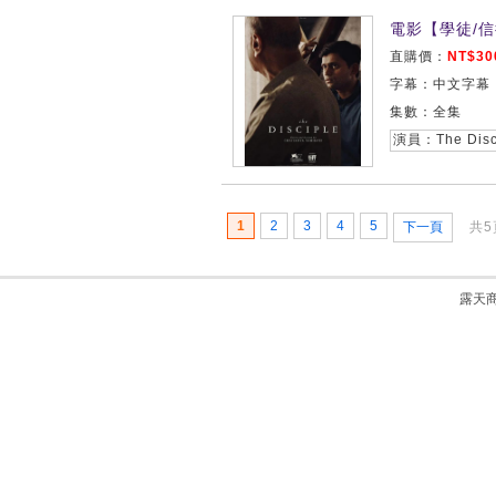
電影【學徒/信
直購價：
NT$30
字幕：中文字幕
集數：全集
1
2
3
4
5
下一頁
共5
露天商