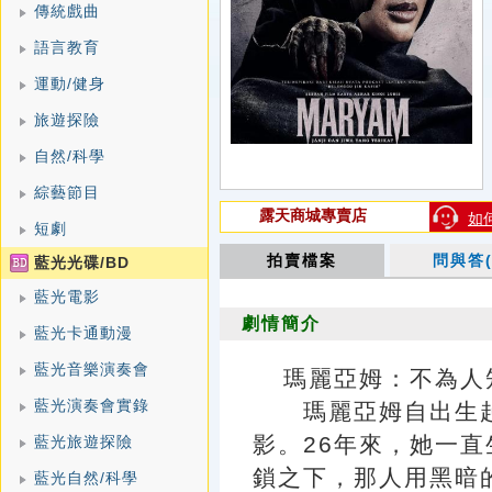
傳統戲曲
語言教育
運動/健身
旅遊探險
自然/科學
綜藝節目
露天商城專賣店
如
短劇
拍賣檔案
問與答(
藍光光碟/BD
藍光電影
劇情簡介
藍光卡通動漫
藍光音樂演奏會
瑪麗亞姆：不為人知的故
藍光演奏會實錄
瑪麗亞姆自出生起
影。26年來，她一
藍光旅遊探險
鎖之下，那人用黑暗
藍光自然/科學