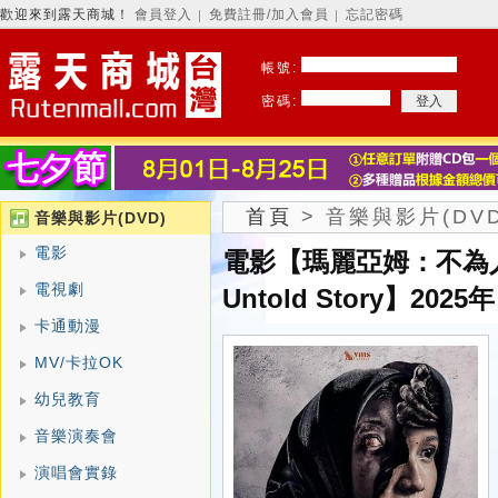
歡迎來到露天商城！
會員登入
免費註冊/加入會員
忘記密碼
│
│
帳號:
密碼:
首頁
>
音樂與影片(DVD
音樂與影片(DVD)
電影
電影【瑪麗亞姆：不為人知的
電視劇
Untold Story】2025年
卡通動漫
MV/卡拉OK
幼兒教育
音樂演奏會
演唱會實錄