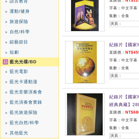
直購價：
NT$12
語言教育
字幕：中文字幕
運動/健身
集數：全集
旅遊探險
演員：
自然/科學
綜藝節目
紀錄片【國家
短劇
直購價：
NT$45
字幕：中文字幕
藍光光碟/BD
集數：全集
藍光電影
演員：
藍光卡通動漫
藍光音樂演奏會
紀錄片【國家
藍光演奏會實錄
經典典藏】28
藍光旅遊探險
直購價：
NT$68
字幕：中文字幕
藍光自然/科學
集數：全集
其他藍光
演員：