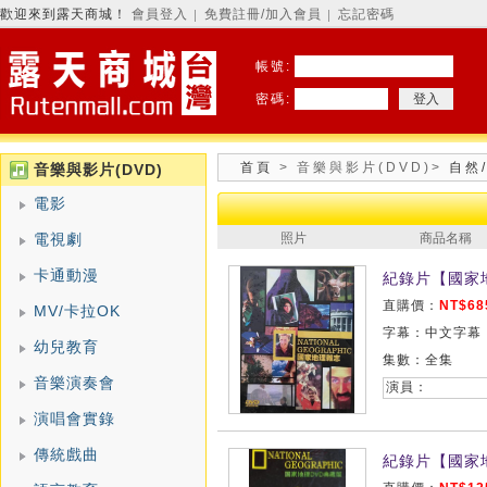
歡迎來到露天商城！
會員登入
免費註冊/加入會員
忘記密碼
│
│
帳號:
密碼:
首頁
>
音樂與影片(DVD)
>
自然
音樂與影片(DVD)
電影
電視劇
照片
商品名稱
卡通動漫
紀錄片【國家
直購價：
NT$68
MV/卡拉OK
字幕：中文字幕
幼兒教育
集數：全集
音樂演奏會
演員：
演唱會實錄
傳統戲曲
紀錄片【國家