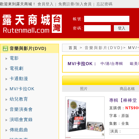
歡迎來到露天商城！
會員登入
免費註冊/加入會員
忘記密碼
│
│
帳號:
密碼:
首頁
>
音樂與影片(DVD)
>
MV
音樂與影片(DVD)
電影
MV/卡拉OK：
中/港/台專輯
歐美
電視劇
卡通動漫
MV/卡拉OK
照片
商品名稱
幼兒教育
專輯【棒棒堂
直購價：
NT$90
音樂演奏會
字幕：原版
演唱會實錄
集數：全集
傳統戲曲
演員：