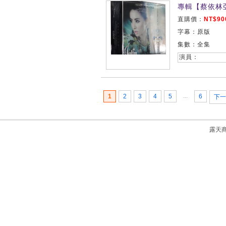
專輯【蔡依林
直購價：
NT$90
字幕：原版
集數：全集
演員：
...
1
2
3
4
5
6
下一
露天商