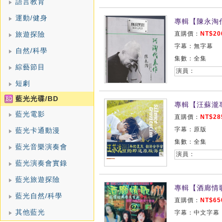
語言教育
運動/健身
專輯【陳永淘
旅遊探險
直購價：
NT$20
字幕：無字幕
自然/科學
集數：全集
綜藝節目
演員：
短劇
藍光光碟/BD
專輯【汪蘇瀧
藍光電影
直購價：
NT$28
字幕：原版
藍光卡通動漫
集數：全集
藍光音樂演奏會
演員：
藍光演奏會實錄
藍光旅遊探險
專輯【酒廊情
藍光自然/科學
直購價：
NT$65
其他藍光
字幕：中文字幕